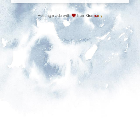
Hosting made with
from
Ger
ma
ny